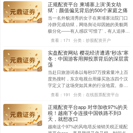
正规配资平台 柬埔寨上演‘美女劫
狱’：颜值偏见背后的500个家庭之痛
当一名外貌清秀的女子在柬埔寨法院门口
冷静完成劫狱，网络舆论却因她的美貌两
极分化——有人感叹‘可惜了’，有人追捧
为‘女中豪杰’。然而真相是：这名越南籍女
查看：
171
分类：
炒股配资开户
子是诈骗团....
实盘配资网站 樱花经济遭遇“秒冻”寒
冬：中国游客用脚投票背后的深层震
荡
当赴日旅游词条以每秒37万搜索量冲上百
度热搜时，东京电视台用爆买急冻四个汉
字定义了这场突如其来的行业地震。奈良
县的和服体验馆里，中国游客预约量从日
查看：
191
分类：
在线股票配资平台
均300人骤降....
正规配资平台app 对华加收97%的关
税！越南下令连接中国铁路不到3
天，就想改口
越南这个97%的风电塔反倾销关税正规配
资平台app，真是砸得又急又狠。时间点