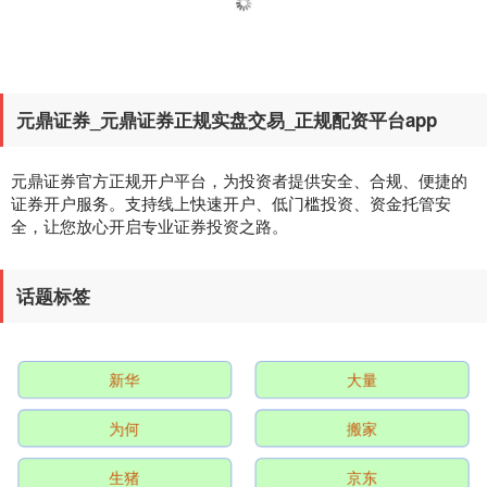
实盘配资网站 再次超越美国，中国成
为德国最大的贸易伙伴
点击关注不迷路 最近，一条看似枯燥的数
上证综指
3940.04
+39.68
+1.02%
据新闻悄悄刷屏了： 根据德国联邦统计局
11月19日公布的数据，2025年前三季度，
中国再次超过美国，成为德国最大的贸易
查看：
144
分类：
炒股配资开户
伙伴....
配资咨询平台 分手传闻成磨刀石！关
晓彤官宣年度大奖，事业逆袭获得全
网祝福！
在阅读此文之前，辛苦您点击一下“关
注”，既方便您进行讨论和分享，又能给您
深证成指
14311.01
+200.89
+1.42%
带来不一样的参与感，感谢您的支
持！ “谢谢大家，七年了、我终于....
查看：
165
分类：
在线股票配资平台
正规配资平台 窦骁何超莲国外被偶
遇！女方冲浪心情大好，窦骁喝咖啡
满脸愁容
在窦骁跟何超莲辟谣婚变传闻后，有
网友拍到了两人在澳大利亚出游的同框照