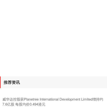
元鼎证券_元鼎证券正规实盘交易_正规配资平台app
深证成指
14311.01
+200.89
+1.42%
元鼎证券官方正规开户平台，为投资者提供安全、合规、便捷的
证券开户服务。支持线上快速开户、低门槛投资、资金托管安
全，让您放心开启专业证券投资之路。
话题标签
新华
大量
沪深300
4694.44
+43.13
+0.93%
为何
搬家
生猪
京东