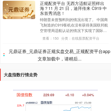
正规配资平台 无西方适航证照样出
海？11 月 21 日，迪拜传来 C919 中
东首秀消息！
特朗普未曾预料到的情况出现了。 中国商
飞制造的C919客机在没有获得美国联邦航
空管理局适航认证的情况下实现了国际飞
行。 这架飞机于2024年完成首次商业载客
查看：
150
分类：
在线股票配资平台
国际....
正规配资平台 深度分析日本的综合国
力
日本作为全球重要经济体和科技强国正规
配资平台，其综合国力呈现“经济底蕴深厚
但增长乏力、科技优势突出但面临竞争、
军事受限但加速突破、政治影响力有限但
查看：
138
分类：
可查的实盘配资公司
战略依附性强、....
配资头条官网 美国发话也不行，中方
正式通告全球：打日本，中国具备“正
当性”
11月21日，中国向联合国190多个成员国
发出正式通告，明确表示如果日本武力介