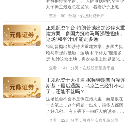
底裤输得差不多了。 大阪道顿堀的章鱼小
丸子摊主最近总在发呆，看着炉子上滋滋
作响却没几个人来买的丸子，他可能在琢
查看：
90
分类：
炒股配资开户
磨一个哲学问题....
正规配资平台 特朗普抛出加沙停火重
建方案，多国力挺哈马斯强烈抵触，
这场“和平计划”能走多远
特朗普抛出加沙停火重建方案，多国力挺
哈马斯强烈抵触，这场“和平计划”能走多
远 加沙这块土地，再次被推上世界聚光
灯，导火索就是特朗普团队抛出的那份所
查看：
141
分类：
在线股票配资平台
谓“和平计划”....
正规配资十大排名 据称特朗普向泽连
斯基下最后通牒，乌克兰已经打不动
了，还能不签吗？
这场仗会不会不是倒在炮火里，而是败在
一支笔上，这个问题一出来，很多人都愣
了好几秒。 有人丢下一串吓人的说法，什
么遗体交换比例夸张到一千比三十，什
查看：
228
分类：
可查的实盘配资公司
么“他没有底牌，....