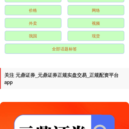
片，引发热议。 偶遇网友称从现场看
沪深300
4694.44
+43.13
+0.93%
夫妻俩感情很好，还强调何超莲人....
查看：
118
分类：
炒股配资开户
配资头条官网 关系藏不住了！鹿晗为
陈赫庆生，与关晓彤之间的感情不言
而喻
在阅读此文之前，辛苦您点击一下“关
注”，既方便您进行讨论和分享，又能给您
带来不一样的参与感，感谢您的支
持！ 文丨 浩 ....
查看：
171
分类：
可查的实盘配资公司
北证50
1134.24
+11.37
+1.01%
正规配资平台推荐 25年了！周董的歌
就该这么听，每个呼吸细节都清晰可
见
天气转凉，外面又刮风，我干脆哪儿
也没去，决定在家瘫一天。 午后阳光
最好那会儿正规配资平台推荐，我泡了杯
热咖啡，窝在沙发里刷手机，收到朋....
查看：
205
分类：
炒股配资开户
创业板指
3563.12
+47.56
+1.35%