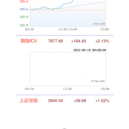
入台湾事务，中国将依法行使自卫权，具
备完全的正当性“打日本”。就在同一天，
查看：
193
分类：
可查的实盘配资公司
日本首相....
正规配资平台推荐 时间已紧迫，德国
总理下达命令：北京谈判期间，防止
中国占据上风
一边是德国电信网络里近六成设备来自中
国，一边是“不会允许6G网络中出现任何
来自中国的组件”的强硬表态；一边是11月
17日即将在北京举行的中德高级别财金对
查看：
221
分类：
在线股票配资平台
话，一边....
配资头条官网 中印边境紧张升级，驻
华大使紧急离京，国防部警告意味深
长
高市早苗刚上任，11月7日就在日本国会
里直接扔下重磅：只要台湾地区遇事用
武，日本自卫队就有权启动集体自卫权，
说这关乎国家“生死存亡”，谁都能听懂她
查看：
106
分类：
炒股配资开户
的意思！说得太....