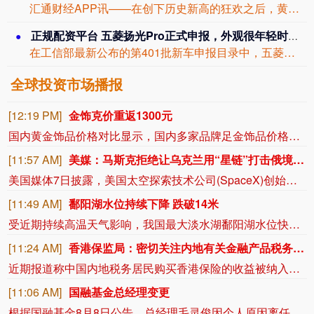
汇通财经APP讯——在创下历史新高的狂欢之后，黄金市场再度上演“高台跳水”的惊险...
正规配资平台 五菱扬光Pro正式申报，外观很年轻时尚，侧滑门，2+2+2座椅
在工信部最新公布的第401批新车申报目录中，五菱申报了全新的纯电动多用途乘用车，...
全球投资市场播报
[12:19 PM]
金饰克价重返1300元
国内黄金饰品价格对比显示，国内多家品牌足金饰品价格重返1300元，其中周生生足金饰品报1315元/克，周大福报价1308元/克，老庙黄金报价1310元/克。
[11:57 AM]
美媒：马斯克拒绝让乌克兰用“星链”打击俄境内目标
美国媒体7日披露，美国太空探索技术公司(SpaceX)创始人马斯克明确拒绝允许乌克兰军方利用SpaceX旗下卫星互联网系统“星链”打击俄罗斯境内目标。美国《大西洋》杂志以乌前国防部长费多罗夫两名“身边人”为消息源报道，费多罗夫此前一直在推动利用“星链”打击俄罗斯境内目标，曾尝试通过私下渠道与马斯克接触，但遭到后者拒绝。“截至目前，（马斯克）没有作出同意的决定。”报道称，马斯克之所以拒绝乌方用“星链”对俄进行纵深打击，是担心危机进一步升级。2022年乌克兰危机全面升级后，马斯克曾免费向乌克兰提供数万个“星链”终端。但他后来频频与乌方发生争执，敦促后者与俄方达成和平协议。（新华社）
[11:49 AM]
鄱阳湖水位持续下降 跌破14米
受近期持续高温天气影响，我国最大淡水湖鄱阳湖水位快速下降。截至8月8日8时，鄱阳湖标志性水文站星子站水位下降至13.97米，较昨日下降0.13米，鄱阳湖湖口站水位下降至13.84米，湖区两岸退水痕迹明显。（央视新闻）
[11:24 AM]
香港保监局：密切关注内地有关金融产品税务安排
近期报道称中国内地税务居民购买香港保险的收益被纳入征税范围。对此，香港保险监管局回应记者称，政府和保监局正密切注意内地有关金融产品税务安排的最新发展，同时会与业界保持紧密沟通。中国居民就境外投资收益必须依法申报及缴税的要求一直存在，市场不用过度解读或作出揣测。香港保险市场发展成熟，产品设计灵活先进，可提供货币选择、环球资产配置、人生规划、财富传承等专业服务，相信对内地客户有一定吸引力。（财联社)
[11:06 AM]
国融基金总经理变更
根据国融基金8月8日公告，总经理毛灵俊因个人原因离任，总经理职位暂由张圆辉代任。根据国融基金安排，该公司董事会选举韩光华拟任公司总经理，待韩光华完成相关程序后履职。