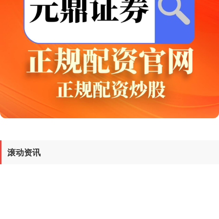
最安全的线上配资平台 落地凤凰不如
鸡？52岁蔡少芬为钱奔波瘦脱相，被
王晶嘲讽不上进
近段时间，有2位明星面相的变化引起了大
众的关注和热议。 一位是陈晓，一位是蔡
少芬。 在近期的一次活动上，网友注意到
陈晓暴瘦，甚至可以说他已经瘦脱相了。
查看：
94
分类：
可查的实盘配资公司
因此网友....
基金指数
7242.10
+12.30
+0.17%
大盘指数行情走势
国债指数
229.69
+0.10
+0.04%