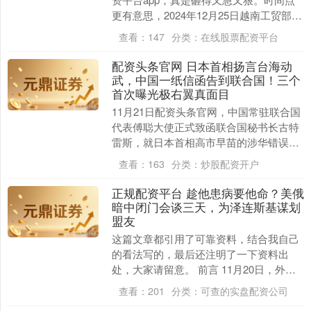
更有意思，2024年12月25日越南工贸部刚
放公告，三天前总理范明政还刚拍板要
查看：
147
分类：
在线股票配资平台
修“老....
配资头条官网 日本首相扬言台海动
武，中国一纸信函告到联合国！三个
首次曝光极右翼真面目
11月21日配资头条官网，中国常驻联合国
代表傅聪大使正式致函联合国秘书长古特
雷斯，就日本首相高市早苗的涉华错误言
行阐明中国政府严正立场。这封信函将作
查看：
163
分类：
炒股配资开户
为联合国大会....
正规配资平台 趁他患病要他命？美俄
暗中闭门会谈三天，为泽连斯基谋划
盟友
这篇文章都引用了可靠资料，结合我自己
的看法写的，最后还注明了一下资料出
处，大家请留意。 前言 11月20日，外媒
纷纷爆料出个事儿，说是美俄两边已经暗
查看：
201
分类：
可查的实盘配资公司
中商量好了一....