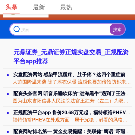
头条
最新
最热
搜索
元鼎证券_元鼎证券正规实盘交易_正规配资
平台app推荐
实盘配资网站 感染甲流腿疼、肚子疼？这四个重症前兆要警惕
大范围降温来袭 除了添衣保暖 流感也要加倍预防起来了 尤其需要警惕 儿童甲型H3...
配资头条官网 听音乐睡软床的“渤海黑牛”遇到了王法官……
图为山东省阳信县人民法院法官王红芳（左二）为双方当事人进行调解。王钟瑶 摄 山东...
正规配资平台app 售价20.68万元起，福特领裕PHEV上市
福特领裕PHEV在外观方面，属于沉稳，耐看的风格，中网由黑色格栅组成，格栅的面积...
配资网站排名第一 黄金交易提醒：美联储“鹰语”吓退多头，金价高位急转直掉头，4000美元目标还稳吗？