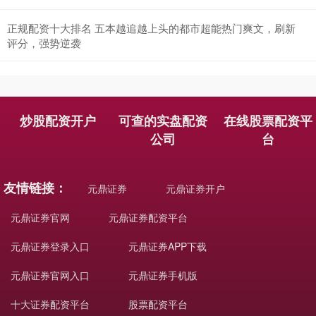
价格
网络
外卖
视频
北证50
1134.24
+11.37
+1.01%
我国
现货
全部话题标签
关注 元鼎证券_元鼎证券正规实盘交易_正规配资平台
app
创业板指
3563.12
+47.56
+1.35%