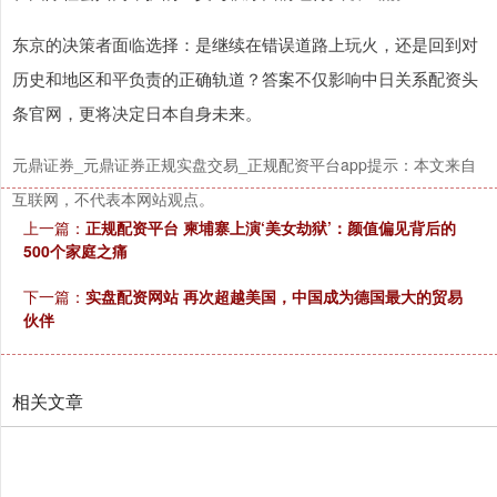
东京的决策者面临选择：是继续在错误道路上玩火，还是回到对
历史和地区和平负责的正确轨道？答案不仅影响中日关系配资头
北证50
1122.88
+3.42
+0.30%
条官网，更将决定日本自身未来。
元鼎证券_元鼎证券正规实盘交易_正规配资平台app提示：本文来自
互联网，不代表本网站观点。
上一篇：
正规配资平台 柬埔寨上演‘美女劫狱’：颜值偏见背后的
500个家庭之痛
下一篇：
实盘配资网站 再次超越美国，中国成为德国最大的贸易
伙伴
创业板指
3515.56
-19.58
-0.55%
相关文章