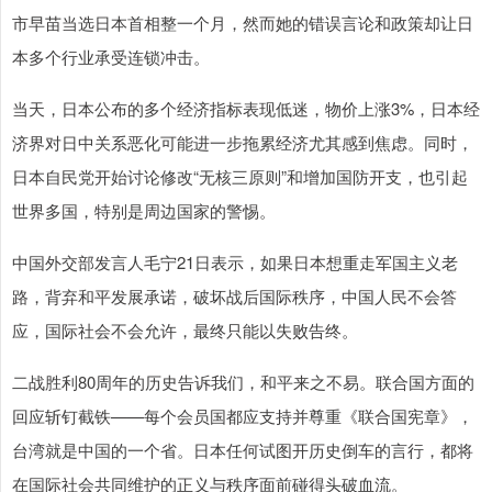
市早苗当选日本首相整一个月，然而她的错误言论和政策却让日
本多个行业承受连锁冲击。
当天，日本公布的多个经济指标表现低迷，物价上涨3%，日本经
深证成指
济界对日中关系恶化可能进一步拖累经济尤其感到焦虑。同时，
14110.12
-34.08
-0.24%
日本自民党开始讨论修改“无核三原则”和增加国防开支，也引起
世界多国，特别是周边国家的警惕。
中国外交部发言人毛宁21日表示，如果日本想重走军国主义老
路，背弃和平发展承诺，破坏战后国际秩序，中国人民不会答
应，国际社会不会允许，最终只能以失败告终。
沪深300
4651.31
-6.85
-0.15%
二战胜利80周年的历史告诉我们，和平来之不易。联合国方面的
回应斩钉截铁——每个会员国都应支持并尊重《联合国宪章》，
台湾就是中国的一个省。日本任何试图开历史倒车的言行，都将
在国际社会共同维护的正义与秩序面前碰得头破血流。