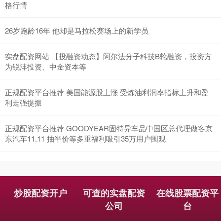
格行情
26岁跑龄16年 他却是马拉松赛场上的新学员
实盘配资网站 【投融资动态】阿尔法分子科技B轮融资，投资方
为锐沣投资、中金资本等
创业板指
3515.56
-19.58
-0.55%
正规配资平台推荐 美国能源股上涨 受炼油利润率指标上升和盈
利走强提振
正规配资平台推荐 GOODYEAR固特异车品中国区总代理做客京
东汽车11.11 抽半价等多重福利吸引35万用户围观
基金指数
7229.80
-1.63
-0.02%
炒股配资开户
可查的实盘配资
在线股票配资平
公司
台