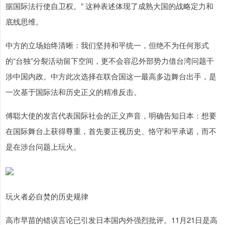
据国际法行使自卫权。” 这种表述体现了成熟大国的战略定力和
底线思维。
中方的立场始终清晰：我们坚持和平统一，但绝不为任何形式
的“台独”分裂活动留下空间，更不会容忍外部势力借台湾问题干
涉中国内政。中方此次选择在联合国这一最高多边舞台出手，是
一次基于国际法和历史正义的精准反击。
傅聪大使的发言代表国际社会的正义声音，明确告知日本：想要
在国际舞台上获得尊重，首先要正视历史、恪守和平承诺，而不
是在涉台问题上玩火。
上证综指
3900.35
+21.92
+0.57%
玩火者必自焚的历史规律
高市早苗的错误言论已引发日本国内外强烈批评。11月21日是高