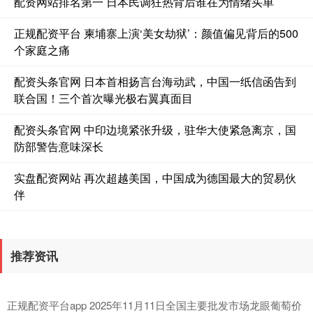
配资网站排名第一 日本民调狂热背后谁在为情绪买单
正规配资平台 柬埔寨上演‘美女劫狱’：颜值偏见背后的500
个家庭之痛
配资头条官网 日本首相扬言台海动武，中国一纸信函告到
联合国！三个首次曝光极右翼真面目
配资头条官网 中印边境紧张升级，驻华大使紧急离京，国
沪深300
4651.31
-6.85
-0.15%
防部警告意味深长
实盘配资网站 再次超越美国，中国成为德国最大的贸易伙
伴
推荐资讯
北证50
1122.88
+3.42
+0.30%
正规配资平台app 2025年11月11日全国主要批发市场龙眼葡萄价