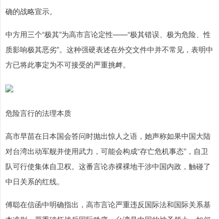
确的战略宣示。
中方用三个“极其”为高市言论定性——“极其错误、极为危险、性
质影响极其恶劣”。这种强硬表述在外交文件中并不常见，表明中
方已将此事定为不可接受的严重挑衅。
危险言行的法理本质
高市早苗在日本国会答问时抛出惊人之语，她声称如果中国大陆
对台湾出动军舰并使用武力，可能会构成“存亡危机事态”，自卫
队可行使集体自卫权。这番言论赤裸裸地干涉中国内政，触碰了
中日关系的红线。
傅聪在信函中明确指出，高市言论严重违反国际法和国际关系基