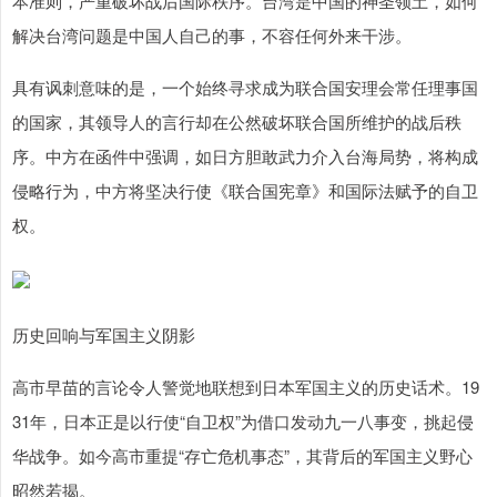
本准则，严重破坏战后国际秩序。台湾是中国的神圣领土，如何
解决台湾问题是中国人自己的事，不容任何外来干涉。
具有讽刺意味的是，一个始终寻求成为联合国安理会常任理事国
的国家，其领导人的言行却在公然破坏联合国所维护的战后秩
序。中方在函件中强调，如日方胆敢武力介入台海局势，将构成
侵略行为，中方将坚决行使《联合国宪章》和国际法赋予的自卫
权。
历史回响与军国主义阴影
高市早苗的言论令人警觉地联想到日本军国主义的历史话术。19
31年，日本正是以行使“自卫权”为借口发动九一八事变，挑起侵
华战争。如今高市重提“存亡危机事态”，其背后的军国主义野心
昭然若揭。