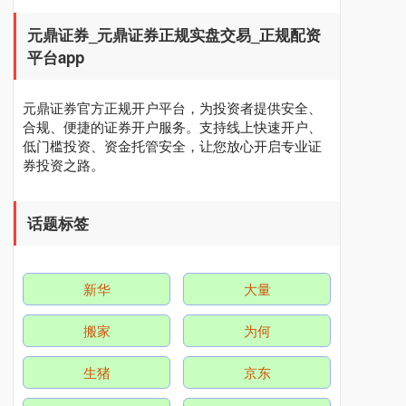
深证成指
14262.72
+152.60
+1.08%
元鼎证券_元鼎证券正规实盘交易_正规配资
平台app
元鼎证券官方正规开户平台，为投资者提供安全、
合规、便捷的证券开户服务。支持线上快速开户、
低门槛投资、资金托管安全，让您放心开启专业证
券投资之路。
沪深300
4692.09
+40.78
+0.88%
话题标签
新华
大量
搬家
为何
生猪
京东
北证50
1119.30
-3.58
-0.32%