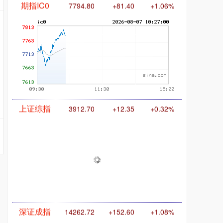
期指IC0
7794.80
+81.40
+1.06%
上证综指
3912.70
+12.35
+0.32%