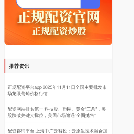
国债指数
229.61
+0.01
+0.01%
推荐资讯
正规配资平台app 2025年11月11日全国主要批发市
场龙眼葡萄价格行情
期指IC0
7795.20
+81.80
+1.06%
配资网站排名第一 科技股、币圈、黄金“三杀”，美
股跌破关键支撑位，美国市场遭遇“全面抛售”
配资咨询平台 上海中广云智投：云原生技术融合加