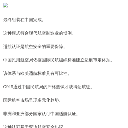
最终组装在中国完成。
这种模式符合现代航空制造业的惯例。
适航认证是航空安全的重要保障。
中国民用航空局依据国际民航组织标准建立适航审定体系。
该体系与欧美适航标准具有可比性。
C919通过中国民航局的严格测试才获得适航证。
国际航空市场呈现多元化趋势。
非洲和亚洲部分国家认可中国适航认证。
这种认可基于双边航空安全协议。