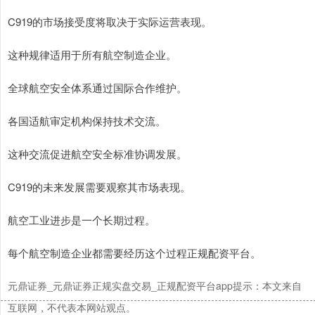
C919的市场接受度将取决于实际运营表现。
这种规律适用于所有航空制造企业。
全球航空安全体系通过国际合作维护。
各国适航审定机构保持技术交流。
沪深300
4694.44
+43.13
+0.93%
这种交流促进航空安全标准协调发展。
C919的未来发展需要观察其市场表现。
航空工业进步是一个长期过程。
每个航空制造企业都需要经历这个过程正规配资平台。
北证50
1134.24
+11.37
+1.01%
元鼎证券_元鼎证券正规实盘交易_正规配资平台app提示：本文来自
互联网，不代表本网站观点。