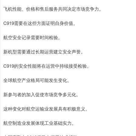
飞机性能、价格和售后服务共同决定市场竞争力。
C919需要在这些方面证明自身价值。
航空安全记录需要时间检验。
新机型需要通过长期运营建立安全声誉。
C919的安全性能将在运营中持续接受检验。
全球航空产业格局可能发生变化。
新参与者的加入促使市场竞争多元化。
这种变化对航空运输业发展具有积极意义。
航空制造业发展体现工业基础实力。