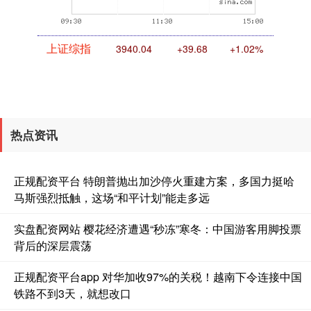
上证综指
3940.04
+39.68
+1.02%
热点资讯
正规配资平台 特朗普抛出加沙停火重建方案，多国力挺哈
马斯强烈抵触，这场“和平计划”能走多远
深证成指
14311.01
+200.89
+1.42%
实盘配资网站 樱花经济遭遇“秒冻”寒冬：中国游客用脚投票
背后的深层震荡
正规配资平台app 对华加收97%的关税！越南下令连接中国
铁路不到3天，就想改口