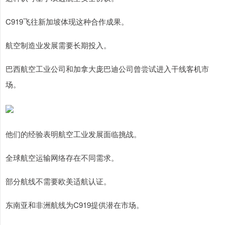
C919飞往新加坡体现这种合作成果。
航空制造业发展需要长期投入。
巴西航空工业公司和加拿大庞巴迪公司曾尝试进入干线客机市
场。
他们的经验表明航空工业发展面临挑战。
全球航空运输网络存在不同需求。
部分航线不需要欧美适航认证。
东南亚和非洲航线为C919提供潜在市场。