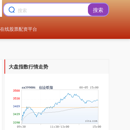
搜索
在线股票配资平台
北证50
1119.46
+25.97
+2.38%
大盘指数行情走势
创业板指
3535.14
+46.18
+1.32%