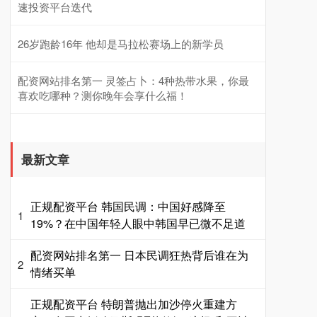
速投资平台迭代
26岁跑龄16年 他却是马拉松赛场上的新学员
配资网站排名第一 灵签占卜：4种热带水果，你最
喜欢吃哪种？测你晚年会享什么福！
国债指数
229.60
-0.00
0.00%
最新文章
正规配资平台 韩国民调：中国好感降至
1
19%？在中国年轻人眼中韩国早已微不足道
期指IC0
7744.40
+196.00
+2.60%
配资网站排名第一 日本民调狂热背后谁在为
2
情绪买单
正规配资平台 特朗普抛出加沙停火重建方