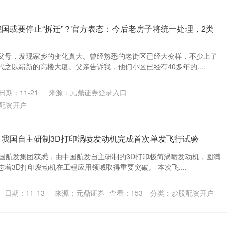
我国或要停止“拆迁”？官方表态：今后老房子将统一处理，2类
父母，发现家乡的变化真大。曾经熟悉的老街区已经大变样，不少上了
之以崭新的高楼大厦。父亲告诉我，他们小区已经有40多年的....
日期：11-21
来源：元鼎证券登录入口
配资开户
 我国自主研制3D打印涡喷发动机完成首次单发飞行试验
中国航发集团获悉，由中国航发自主研制的3D打印极简涡喷发动机，圆满
着3D打印发动机在工程应用领域取得重要突破。 本次飞....
日期：11-13
来源：元鼎证券
查看：
153
分类：
炒股配资开户