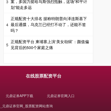
案，多国力挺哈马斯强烈抵触，这场“和平计
3
划”能走多远
正规配资十大排名 据称特朗普向泽连斯基下
最后通牒，乌克兰已经打不动了，还能不签
4
吗？
正规配资平台 柬埔寨上演‘美女劫狱’：颜值偏
5
见背后的500个家庭之痛
在线股票配资平台
元鼎证券APP下载
元鼎证券官网入口
_元鼎证券官网_股票配资网站查询