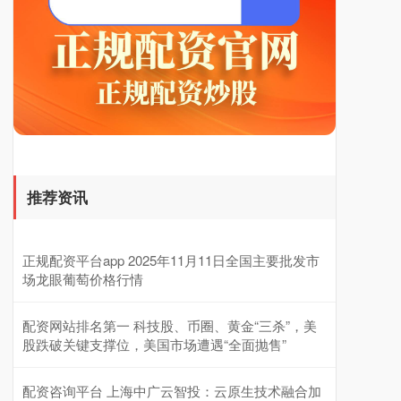
创业板指
3535.14
+46.18
+1.32%
推荐资讯
正规配资平台app 2025年11月11日全国主要批发市
场龙眼葡萄价格行情
配资网站排名第一 科技股、币圈、黄金“三杀”，美
基金指数
7231.43
+17.87
+0.25%
股跌破关键支撑位，美国市场遭遇“全面抛售”
配资咨询平台 上海中广云智投：云原生技术融合加