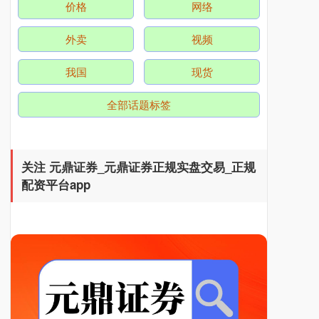
14144.20
+258.49
+1.86%
价格
网络
外卖
视频
我国
现货
全部话题标签
沪深300
4658.15
+57.22
+1.24%
关注 元鼎证券_元鼎证券正规实盘交易_正规
配资平台app
北证50
1119.46
+25.97
+2.38%